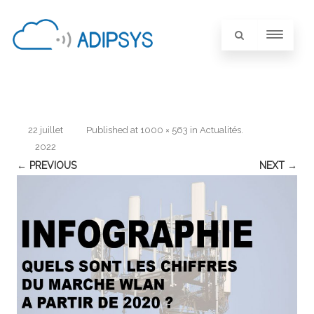
22 juillet
Published
at
1000 × 563
in
Actualités
.
2022
← PREVIOUS
NEXT →