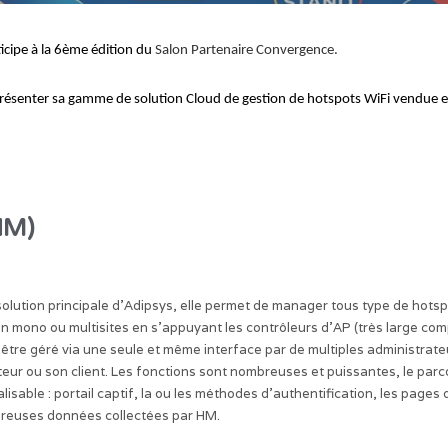
cipe à la 6ème édition du
Salon Partenaire Convergence.
présenter sa gamme de solution Cloud de gestion de hotspots WiFi vendue 
HM)
 solution principale d’Adipsys, elle permet de manager tous type de hot
 en mono ou multisites en s’appuyant les contrôleurs d’AP (très large com
être géré via une seule et même interface par de multiples administrateu
ateur ou son client. Les fonctions sont nombreuses et puissantes, le parco
isable : portail captif, la ou les méthodes d’authentification, les pages 
reuses données collectées par HM.