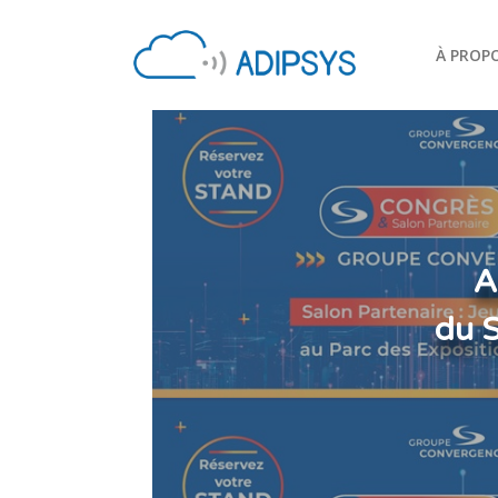
À PROP
A
du 