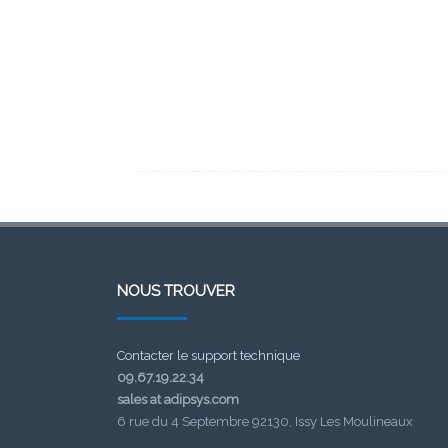
NOUS TROUVER
Contacter le support technique
09.67.19.22.34
sales at adipsys.com
6 rue du 4 Septembre 92130, Issy Les Moulineaux