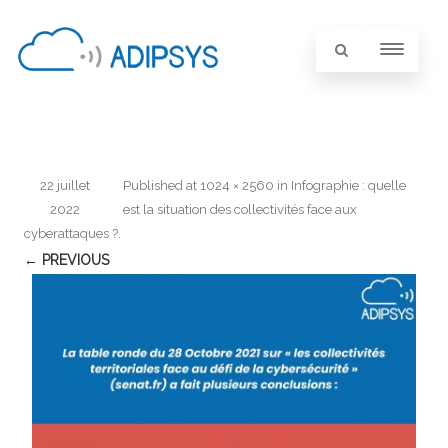
22 juillet
Published
at
1024 × 2560
in
Infographie : quelle
2022
est la situation des collectivités face aux
cyberattaques ?
.
← PREVIOUS