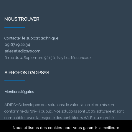
NOUS TROUVER
Contacter le support technique
09.67.19.22.34
sales at adipsys.com
6 rue du 4 Septembre 92130, Issy Les Moulineaux
A PROPOS D’ADIPSYS
Mentions légales
ADIPSYS développe des solutions de valorisation et de mise en
conformité du Wi-Fi public. Nos solutions sont 100% software et sont
compatibles avec la majorité des contrôleurs Wi-Fi du marché.
Depuis 2012, ADIPSYS a déjà permis aux acteurs informatiques de
Nous utilisons des cookies pour vous garantir la meilleure
déployer plus de 10000 hotspots, en France et à l’étranger.