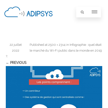
22 juillet
Published
at
2500 × 2314
in
Infographie : quel était
2022
le marché du Wi-Fi public dans le monde en 2019
?
.
← PREVIOUS