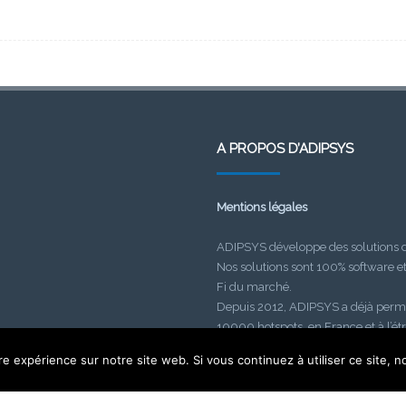
A PROPOS D’ADIPSYS
Mentions légales
ADIPSYS développe des solutions de
Nos solutions sont 100% software e
Fi du marché.
Depuis 2012, ADIPSYS a déjà permi
10000 hotspots, en France et à l’ét
re expérience sur notre site web. Si vous continuez à utiliser ce site,