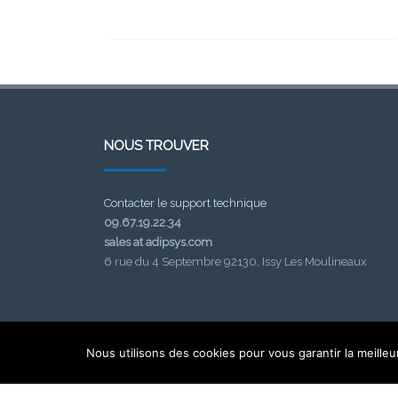
NOUS TROUVER
Contacter le support technique
09.67.19.22.34
sales at adipsys.com
6 rue du 4 Septembre 92130, Issy Les Moulineaux
Nous utilisons des cookies pour vous garantir la meilleu
ADIPSYS © 2025