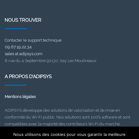
NOUS TROUVER
Contacter le support technique
09.67.19.22.34
sales at adipsys.com
6 rue du 4 Septembre 92130, Issy Les Moulineaux
A PROPOS D’ADIPSYS
Mentions légales
ADIPSYS développe des solutions de valorisation et de mise en
conformité du Wi-Fi public. Nos solutions sont 100% software et sont
compatibles avec la majorité des contrôleurs Wi-Fi du marché.
Depuis 2012, ADIPSYS a déjà permis aux acteurs informatiques de
Nous utilisons des cookies pour vous garantir la meilleure
déployer plus de 10000 hotspots, en France et à l’étranger.