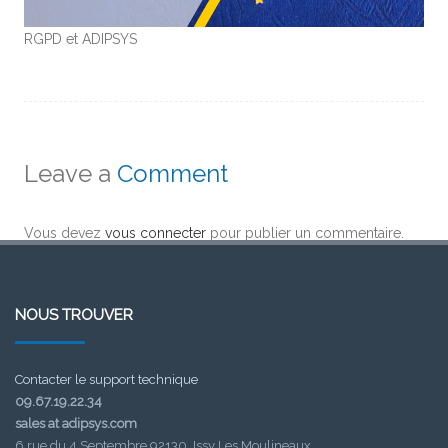
RGPD et ADIPSYS
Leave a
Comment
Vous devez
vous connecter
pour publier un commentaire.
NOUS TROUVER
Contacter le support technique
09.67.19.22.34
sales at adipsys.com
6 rue du 4 Septembre 92130, Issy Les Moulineaux