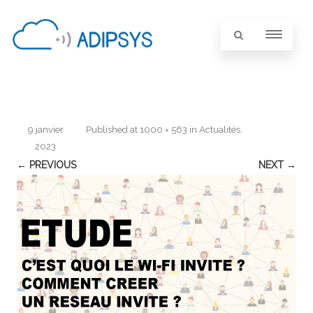
9 janvier
Published
at
1000 × 563
in
Actualités
.
2023
← PREVIOUS
NEXT →