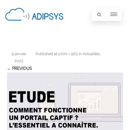
9 janvier
Published
at
1000 × 563
in
Actualités
.
2023
← PREVIOUS