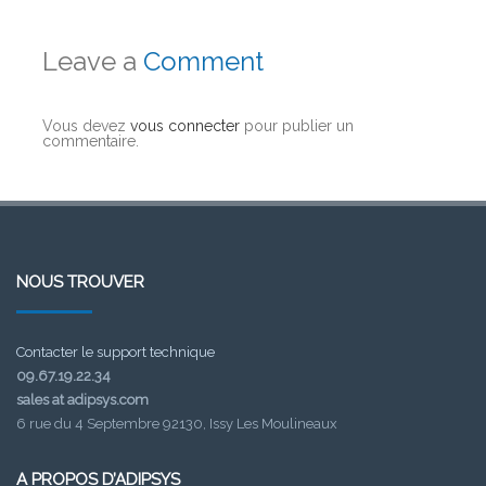
Leave a
Comment
Vous devez
vous connecter
pour publier un
commentaire.
NOUS TROUVER
Contacter le support technique
09.67.19.22.34
sales at adipsys.com
6 rue du 4 Septembre 92130, Issy Les Moulineaux
A PROPOS D’ADIPSYS