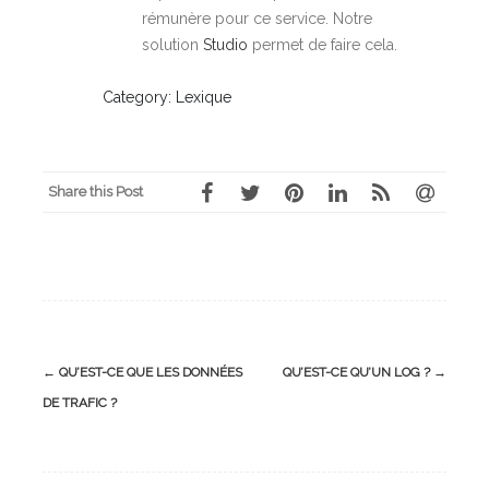
rémunère pour ce service. Notre
solution
Studio
permet de faire cela.
Category: Lexique
Share this Post
Post
←
QU’EST-CE QUE LES DONNÉES
QU’EST-CE QU’UN LOG ?
→
navigation
DE TRAFIC ?