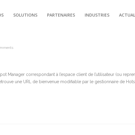
OS
SOLUTIONS
PARTENAIRES
INDUSTRIES
ACTUAL
omments
ot Manager correspondant à l’espace client de l’utilisateur (ou reprena
retrouve une URL de bienvenue modifiable par le gestionnaire de Hots