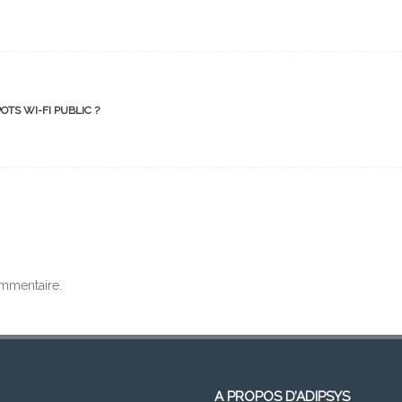
TS WI-FI PUBLIC ?
mmentaire.
A PROPOS D’ADIPSYS